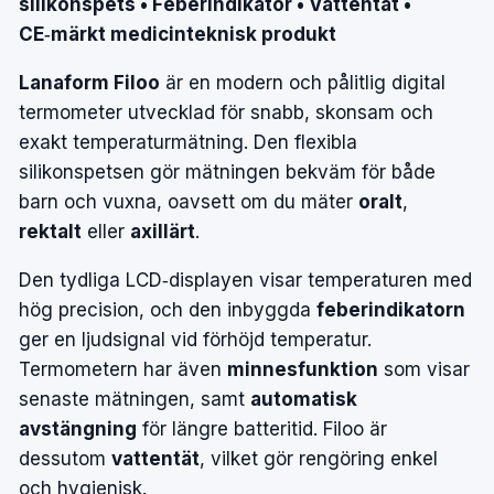
silikonspets • Feberindikator • Vattentät •
CE‑märkt medicinteknisk produkt
Lanaform Filoo
är en modern och pålitlig digital
termometer utvecklad för snabb, skonsam och
exakt temperaturmätning. Den flexibla
silikonspetsen gör mätningen bekväm för både
barn och vuxna, oavsett om du mäter
oralt
,
rektalt
eller
axillärt
.
Den tydliga LCD‑displayen visar temperaturen med
hög precision, och den inbyggda
feberindikatorn
ger en ljudsignal vid förhöjd temperatur.
Termometern har även
minnesfunktion
som visar
senaste mätningen, samt
automatisk
avstängning
för längre batteritid. Filoo är
dessutom
vattentät
, vilket gör rengöring enkel
och hygienisk.