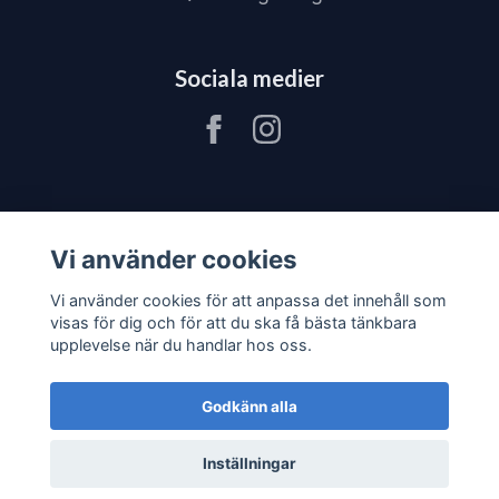
Sociala medier
Vi använder cookies
Vi använder cookies för att anpassa det innehåll som
visas för dig och för att du ska få bästa tänkbara
upplevelse när du handlar hos oss.
Godkänn alla
© 2026 JV80 Materialhantering
–
Powered by
Inställningar
Quickbutik