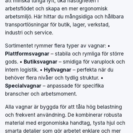
att minska tunga lyft, öka hastigheten i
arbetsflödet och skapa en mer ergonomisk
arbetsmiljö. Här hittar du mångsidiga och hållbara
transportlösningar för butik, lager, verkstad,
industri och service.
Sortimentet rymmer flera typer av vagnar: •
Plattformsvagnar
– stabila och rymliga för större
gods. •
Butiksvagnar
– smidiga för varuplock och
intern logistik. •
Hyllvagnar
– perfekta när du
behöver flera nivåer och tydlig struktur. •
Specialvagnar
– anpassade för specifika
branscher och arbetsmoment.
Alla vagnar är byggda för att tåla hög belastning
och frekvent användning. De kombinerar robusta
material med ergonomiska handtag, tysta hjul och
smarta detaljer som gör arbetet enklare och mer