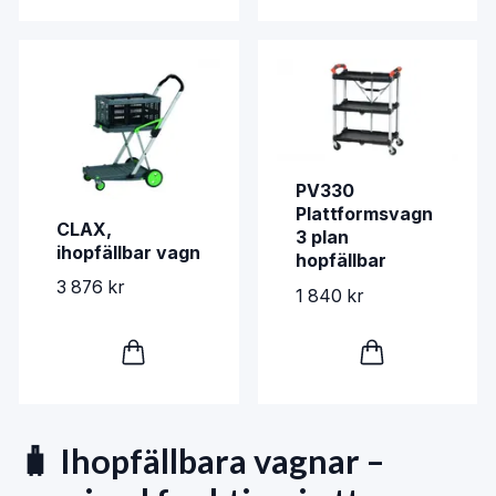
PV330
Plattformsvagn
CLAX,
3 plan
ihopfällbar vagn
hopfällbar
3 876 kr
1 840 kr
🧳 Ihopfällbara vagnar –