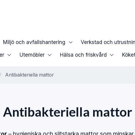
Miljö och avfallshantering
Verkstad och utrustni
er
Utemöbler
Hälsa och friskvård
Köke
/
Antibakteriella mattor
Antibakteriella mattor
tor
– hygieniska och slitstarka mattor som minskar 