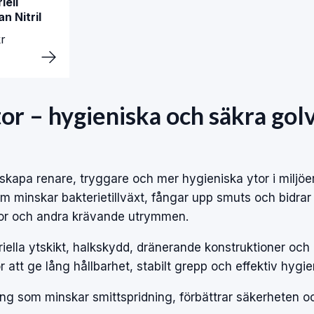
iell
n Nitril
r
or – hygieniska och säkra golv
t skapa renare, tryggare och mer hygieniska ytor i miljöe
om minskar bakterietillväxt, fångar upp smuts och bidrar t
ontor och andra krävande utrymmen.
ella ytskikt, halkskydd, dränerande konstruktioner och 
r att ge lång hållbarhet, stabilt grepp och effektiv hygie
ning som minskar smittspridning, förbättrar säkerheten 