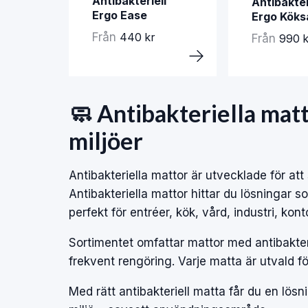
Antibakteriell
Antibakter
Ergo Ease
Ergo Köksa
Från
440 kr
Från
990 k
🧼 Antibakteriella matt
miljöer
Antibakteriella mattor är utvecklade för at
Antibakteriella mattor hittar du lösningar s
perfekt för entréer, kök, vård, industri, k
Sortimentet omfattar mattor med antibakteri
frekvent rengöring. Varje matta är utvald fö
Med rätt antibakteriell matta får du en lös