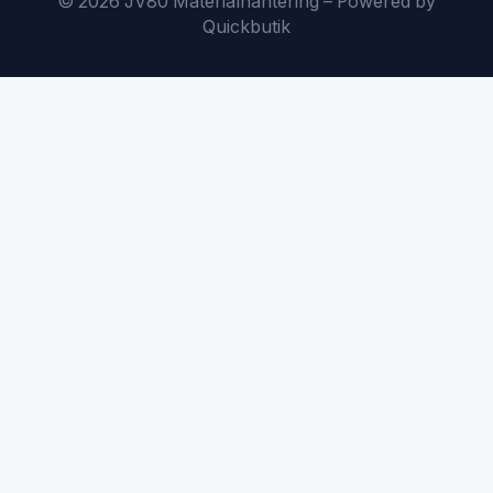
© 2026 JV80 Materialhantering
–
Powered by
Quickbutik