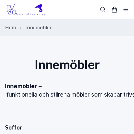
Hem
/
Innemöbler
Innemöbler
Innemöbler
–
funktionella
och
stilrena
möbler
som
skapar
triv
Soffor