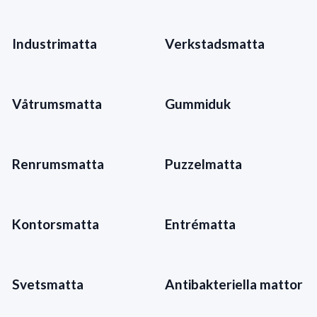
Industrimatta
Verkstadsmatta
Våtrumsmatta
Gummiduk
Renrumsmatta
Puzzelmatta
Kontorsmatta
Entrématta
Svetsmatta
Antibakteriella mattor