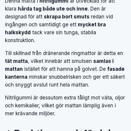
Denna matta i
nitrilgummi
är utvecklad för att
klara
hårda tag både ute och inne
. Den är
designad för att
skrapa bort smuts
redan vid
ingången och samtidigt ge ett
mycket bra
halkskydd
tack vare sin tunga, stabila
konstruktion.
Till skillnad från dränerande ringmattor är detta en
tät matta
, vilket innebär att smutsen
samlas i
mattan
istället för att hamna på golvet. De
fasade
kanterna
minskar snubbelrisken och ger ett säkert
och snyggt avslut runt hela mattan.
Nitrilgummi är dessutom extra tåligt mot väta, oljor
och kemikalier, vilket gör mattan lämplig även i
mer krävande miljöer.