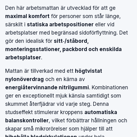
Den här arbetsmattan är utvecklad för att ge
maximal komfort
för personer som står länge,
särskilt i
statiska arbetspositioner
eller vid
arbetsplatser med begränsad sidoförflyttning. Det
gör den idealisk för
sitt‑/ståbord,
monteringsstationer, packbord och enskilda
arbetsplatser
.
Mattan är tillverkad med ett
högtvistat
nylonöverdrag
och en kärna av
energiåtervinnande nitrilgummi
. Kombinationen
ger en exceptionellt mjuk känsla samtidigt som
skummet återfjädrar vid varje steg. Denna
studseffekt stimulerar kroppens
automatiska
balanskontroller
, vilket förbättrar hållningen och
skapar små mikrorörelser som hjälper till att
bibehålla blodcirkulationen
under hela