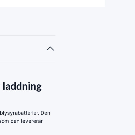
r laddning
blysyra­batterier. Den
 som den levererar