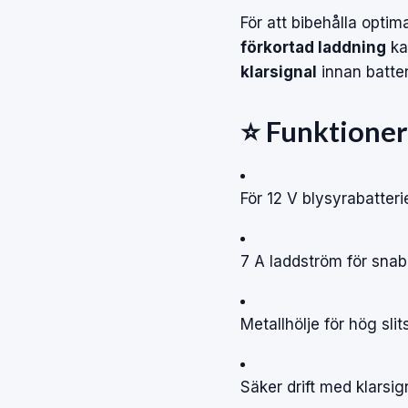
För att bibehålla optima
förkortad laddning
kan
klarsignal
innan batteri
⭐ Funktioner
För 12 V blysyra­batteri
7 A laddström för snab
Metallhölje för hög slit
Säker drift med klarsign