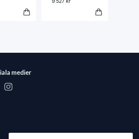
9 527 kr
iala medier