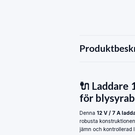
Produktbesk
🔌 Laddare 1
för blysyra­
Denna
12 V / 7 A ladd
robusta konstruktionen 
jämn och kontrollerad 