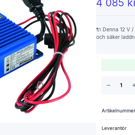
4 085 k
🔌 Denna 12 V / 
och säker laddni
Artikelnumme
Leverantör