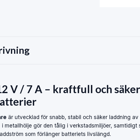
rivning
2 V / 7 A – kraftfull och säke
batterier
are
är utvecklad för snabb, stabil och säker laddning av 
i metallhölje gör den tålig i verkstadsmiljöer, samtidigt
laddström som förlänger batteriets livslängd.