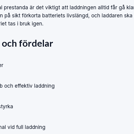
l prestanda är det viktigt att laddningen alltid får gå kla
 på sikt förkorta batteriets livslängd, och laddaren ska a
et tas i bruk igen.
 och fördelar
er
b och effektiv laddning
styrka
al vid full laddning