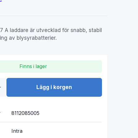
r
7 A laddare är utvecklad för snabb, stabil
ng av blysyra­batterier.
Finns i lager
Lägg i korgen
r
8112085005
Intra