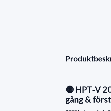
Produktbesk
🟡 HPT‑V 20
gång & förs