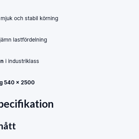
 mjuk och stabil körning
jämn lastfördelning
on
i industriklass
g 540 × 2500
pecifikation
mått