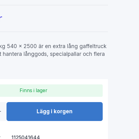
r
g 540 × 2500 är en extra lång gaffeltruck
t hantera långgods, specialpallar och flera
Finns i lager
Lägg i korgen
r
1125041644