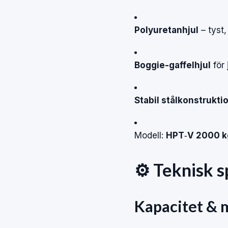
Polyuretanhjul
– tyst,
Boggie-gaffelhjul
för 
Stabil stålkonstrukti
Modell:
HPT‑V 2000 k
⚙️ Teknisk s
Kapacitet & 