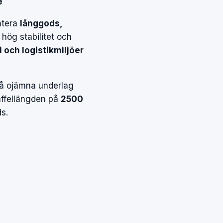
e
ntera
långgods,
 hög stabilitet och
i och logistikmiljöer
på ojämna underlag
affellängden på
2500
ds.