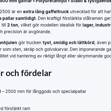
500 mm gafflar • Polyuretanhjul • Stabil & tystgåend
 2500 är en
extra lång gaffeltruck
utvecklad för att ha
a pallar samtidigt
. Den kraftigt förstärkta stålramen ger
till
2 ton
, vilket gör modellen idealisk för
lager, industr
ch precision är avgörande.
anhjulen
gör trucken
tyst, smidig och lättkörd
, även 
der som sten, skräp och golvskarvar. Den imponerande g
litet vid hantering av riktigt långt eller skrymmande go
r och fördelar
d
– 2500 mm för långgods och specialpallar
 förstärkt ram