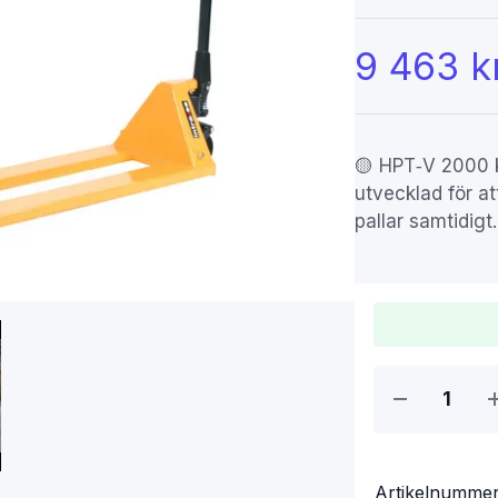
9 463 k
🟡 HPT‑V 2000 k
utvecklad för at
pallar samtidigt.
Artikelnumme