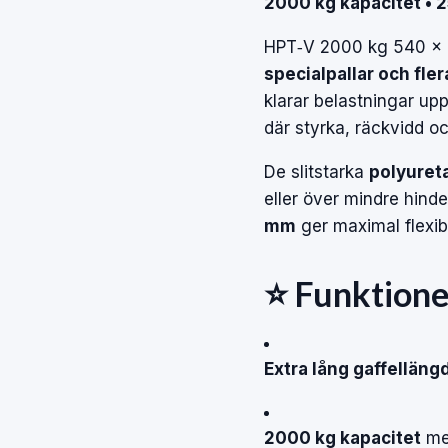
2000 kg kapacitet • 2
HPT‑V 2000 kg 540 ×
specialpallar och fler
klarar belastningar upp 
där styrka, räckvidd o
De slitstarka
polyuret
eller över mindre hin
mm
ger maximal flexibi
⭐ Funktione
Extra lång gaffelläng
2000 kg kapacitet
med