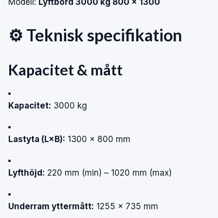
Modell:
Lyftbord 3000 kg 800 × 1300
⚙️ Teknisk specifikation
Kapacitet & mått
Kapacitet:
3000 kg
Lastyta (L×B):
1300 × 800 mm
Lyfthöjd:
220 mm (min) – 1020 mm (max)
Underram yttermått:
1255 × 735 mm