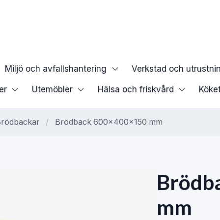
Miljö och avfallshantering
Verkstad och utrustni
er
Utemöbler
Hälsa och friskvård
Köke
rödbackar
/
Brödback 600x400x150 mm
Brödb
mm