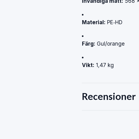
Invändiga mått:
568 ×
Material:
PE‑HD
Färg:
Gul/orange
Vikt:
1,47 kg
Recensioner