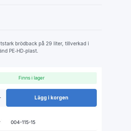
itstark brödback på 29 liter, tillverkad i
änd PE‑HD‑plast.
Finns i lager
Lägg i korgen
r
004-115-15