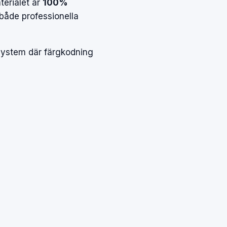
terialet är
100%
 både professionella
 system där färgkodning