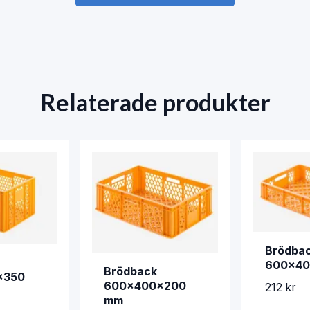
Relaterade produkter
Brödba
600x40
Brödback
x350
600x400x200
212 kr
mm