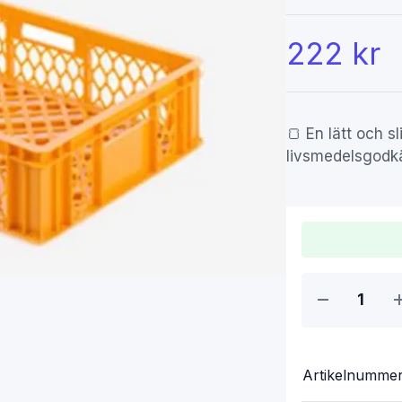
222 kr
🍞 En lätt och sl
livsmedelsgodk
Artikelnumme