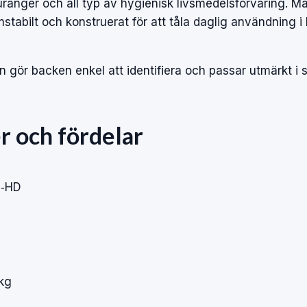
uranger och all typ av hygienisk livsmedelsförvaring. Ma
mstabilt och konstruerat för att tåla daglig användning i
 gör backen enkel att identifiera och passar utmärkt i
r och fördelar
E‑HD
 kg