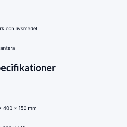
l
erk och livsmedel
hantera
ecifikationer
× 400 × 150 mm