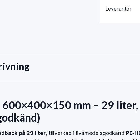
Leverantör
rivning
 600×400×150 mm – 29 liter,
godkänd)
ödback på 29 liter
, tillverkad i livsmedelsgodkänd
PE‑H