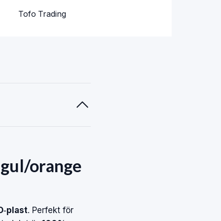
Tofo Trading
 gul/orange
D‑plast
. Perfekt för