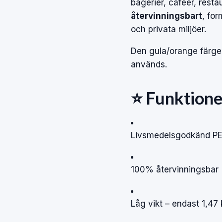
bagerier, caféer, resta
återvinningsbart
, for
och privata miljöer.
Den gula/orange färgen
används.
⭐ Funktione
Livsmedelsgodkänd P
100% återvinningsbar
Låg vikt – endast 1,47