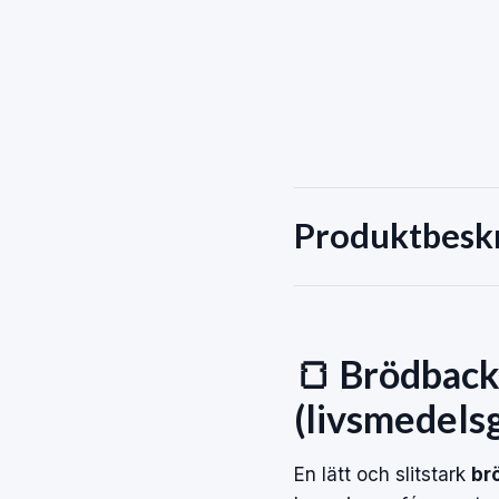
Produktbesk
🍞 Brödback
(livsmedels
En lätt och slitstark
br