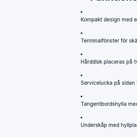
Kompakt
design
med
e
Terminalfönster
för
sk
Hårddisk
placeras
på
t
Servicelucka
på
sidan
Tangentbordshylla
me
Underskåp
med
hyllpl