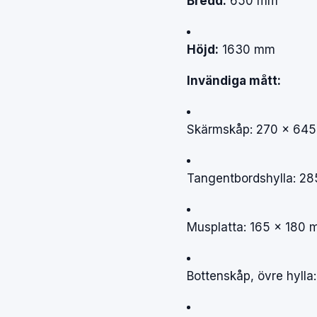
Bredd:
650
mm
Höjd:
1630
mm
Invändiga
mått:
Skärmskåp:
270
×
64
Tangentbordshylla:
28
Musplatta:
165
×
180
Bottenskåp,
övre
hylla