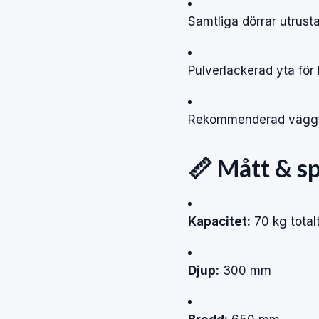
Samtliga
dörrar
utrust
Pulverlackerad
yta
för
Rekommenderad
vägg
📏
Mått
&
sp
Kapacitet:
70
kg
total
Djup:
300
mm