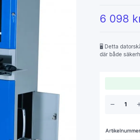
6 098 k
🖥️ Detta dators
där både säkerh
Artikelnumme