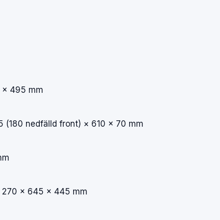
5
×
495
mm
5
(180
nedfälld
front)
×
610
×
70
mm
mm
:
270
×
645
×
445
mm