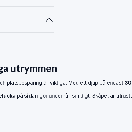
ga
utrymmen
och
platsbesparing
är
viktiga.
Med
ett
djup
på
endast
3
elucka
på
sidan
gör
underhåll
smidigt.
Skåpet
är
utrust