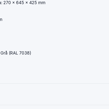
a:
270
×
645
×
425
mm
m
/
Grå
(RAL
7038)