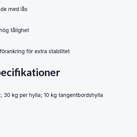
ade
med
lås
hög
tålighet
förankring
för
extra
stabilitet
ecifikationer
t;
30
kg
per
hylla;
10
kg
tangentbordshylla