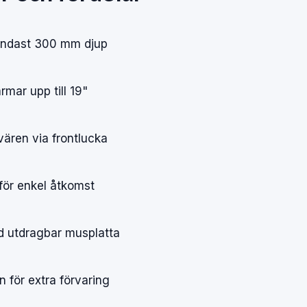
ndast
300
mm
djup
ärmar
upp
till
19"
vären
via
frontlucka
för
enkel
åtkomst
d
utdragbar
musplatta
an
för
extra
förvaring