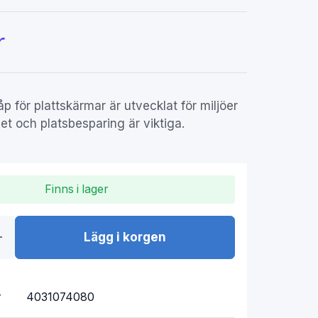
r
kåp för plattskärmar är utvecklat för miljöer
et och platsbesparing är viktiga.
Finns i lager
Lägg i korgen
r
4031074080