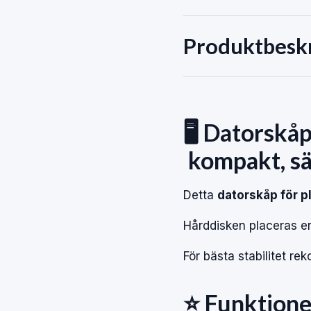
Produktbesk
🖥️
Datorskå
kompakt,
s
Detta
datorskåp
för
p
Hårddisken
placeras
e
För
bästa
stabilitet
re
⭐
Funktion