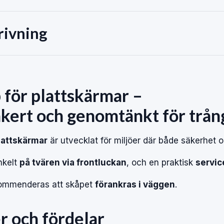
rivning
p
för
plattskärmar
–
äkert
och
genomtänkt
för
trån
lattskärmar
är
utvecklat
för
miljöer
där
både
säkerhet
nkelt
på
tvären
via
frontluckan
,
och
en
praktisk
servic
kommenderas
att
skåpet
förankras
i
väggen
.
er
och
fördelar