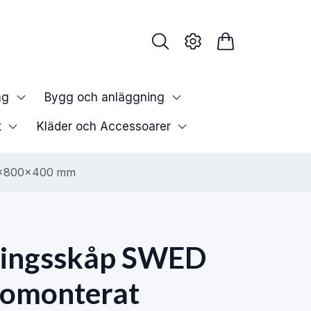
ng
Bygg och anläggning
t
Kläder och Accessoarer
00x800x400 mm
ringsskåp SWED
 omonterat