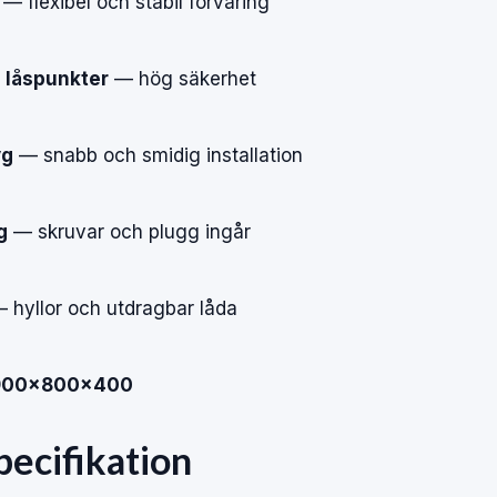
— flexibel och stabil förvaring
e låspunkter
— hög säkerhet
yg
— snabb och smidig installation
g
— skruvar och plugg ingår
 hyllor och utdragbar låda
 900×800×400
pecifikation