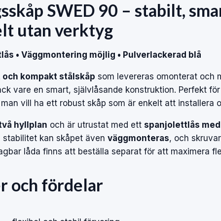
gsskåp SWED 90 – stabilt, sma
lt utan verktyg
ttlås • Väggmontering möjlig • Pulverlackerad blå
t och kompakt stålskåp
som levereras omonterat och m
ack vare en smart, självlåsande konstruktion. Perfekt för
 man vill ha ett robust skåp som är enkelt att installera
två hyllplan
och är utrustat med ett
spanjolettlås med
a stabilitet kan skåpet även
väggmonteras
, och skruvar
agbar låda finns att beställa separat för att maximera flex
r och fördelar