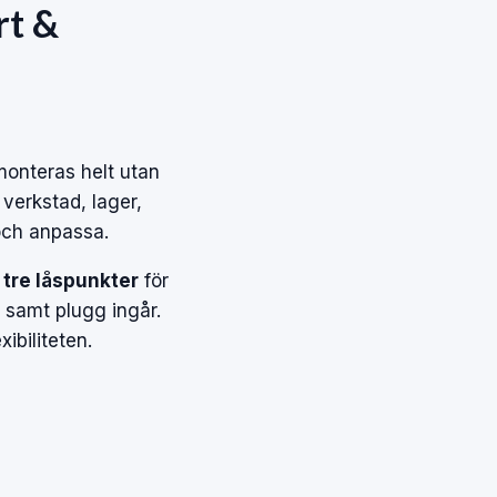
rt &
onteras helt utan
 verkstad, lager,
 och anpassa.
 tre låspunkter
för
 samt plugg ingår.
ibiliteten.