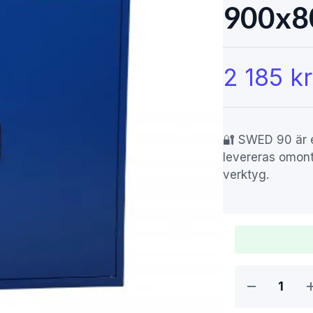
900x8
2 185 kr
🔐 SWED 90 är e
levereras omont
verktyg.