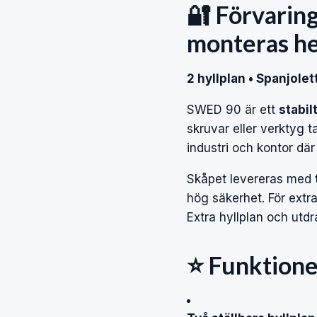
🔐 Förvarin
monteras he
2 hyllplan • Spanjole
SWED 90 är ett
stabil
skruvar eller verktyg t
industri och kontor där
Skåpet levereras med
hög säkerhet. För extr
Extra hyllplan och utdr
⭐ Funktione