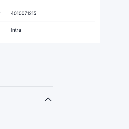
r
4010071215
Intra