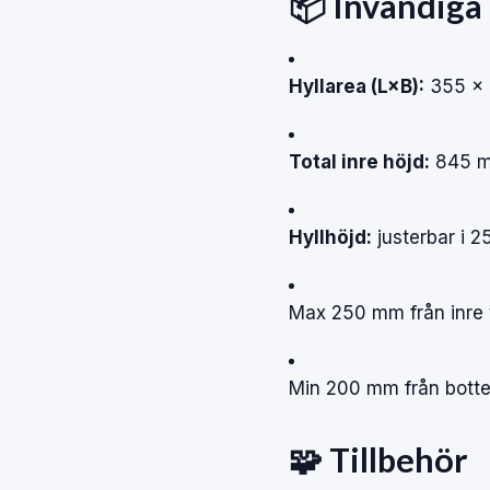
📦 Invändiga
Hyllarea (L×B):
355 ×
Total inre höjd:
845 
Hyllhöjd:
justerbar i 2
Max 250 mm från inre 
Min 200 mm från bott
🧩 Tillbehör