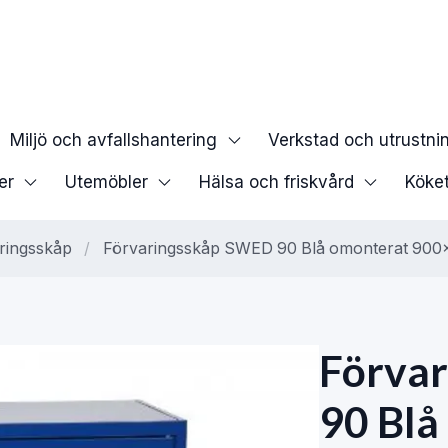
Miljö och avfallshantering
Verkstad och utrustni
er
Utemöbler
Hälsa och friskvård
Köke
ringsskåp
/
Förvaringsskåp SWED 90 Blå omonterat 9
Förva
90 Blå