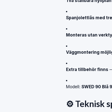
Två ställbara hyllplan
Spanjolettlås med tr
Monteras utan verkt
Väggmontering möjli
Extra tillbehör finns
—
Modell:
SWED 90 Blå
⚙️ Teknisk s