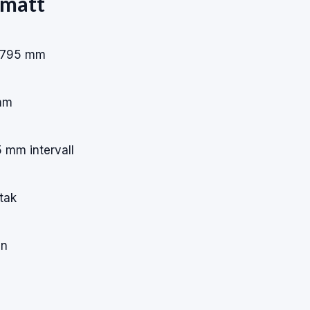
 mått
 795 mm
mm
5 mm intervall
tak
en