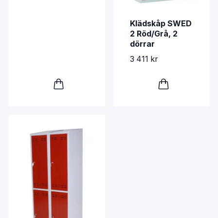
Klädskåp SWED
2 Röd/Grå, 2
dörrar
3 411 kr