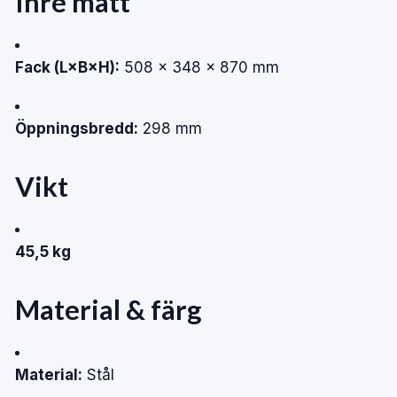
Inre mått
Fack (L×B×H):
508 × 348 × 870 mm
Öppningsbredd:
298 mm
Vikt
45,5 kg
Material & färg
Material:
Stål