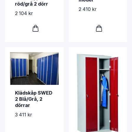
röd/grå 2 dörr
2 410 kr
2 104 kr
Klädskåp SWED
2 Blå/Grå, 2
dörrar
3 411 kr