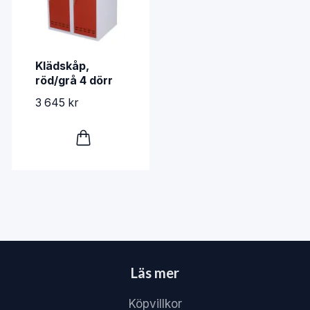
Klädskåp,
röd/grå 4 dörr
3 645 kr
Läs mer
Köpvillkor