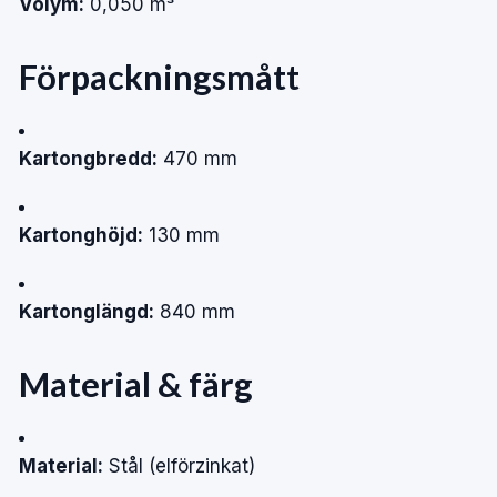
Volym:
0,050
m³
Förpackningsmått
Kartongbredd:
470
mm
Kartonghöjd:
130
mm
Kartonglängd:
840
mm
Material
&
färg
Material:
Stål
(elförzinkat)