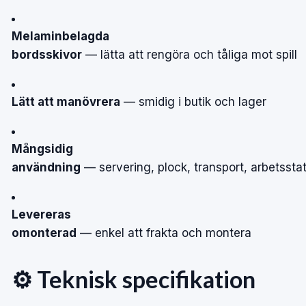
Melaminbelagda
bordsskivor
—
lätta
att
rengöra
och
tåliga
mot
spill
Lätt att manövrera
—
smidig
i
butik
och
lager
Mångsidig
användning
—
servering,
plock,
transport,
arbetssta
Levereras
omonterad
—
enkel
att
frakta
och
montera
⚙️
Teknisk
specifikation