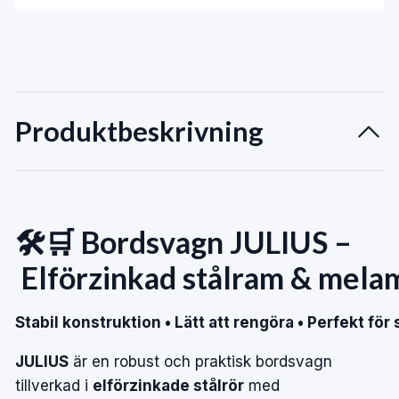
Produktbeskrivning
🛠️🛒
Bordsvagn
JULIUS
–
Elförzinkad
stålram
&
mela
Stabil
konstruktion
•
Lätt
att
rengöra
•
Perfekt
för
JULIUS
är
en
robust
och
praktisk
bordsvagn
tillverkad
i
elförzinkade
stålrör
med