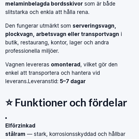
melaminbelagda
bordsskivor
som
är
både
slitstarka
och
enkla
att
hålla
rena.
Den
fungerar
utmärkt
som
serveringsvagn,
plockvagn,
arbetsvagn
eller
transportvagn
i
butik,
restaurang,
kontor,
lager
och
andra
professionella
miljöer.
Vagnen
levereras
omonterad
,
vilket
gör
den
enkel
att
transportera
och
hantera
vid
leverans.
Leveranstid:
5–7
dagar
⭐
Funktioner
och
fördelar
Elförzinkad
stålram
—
stark,
korrosionsskyddad
och
hållbar