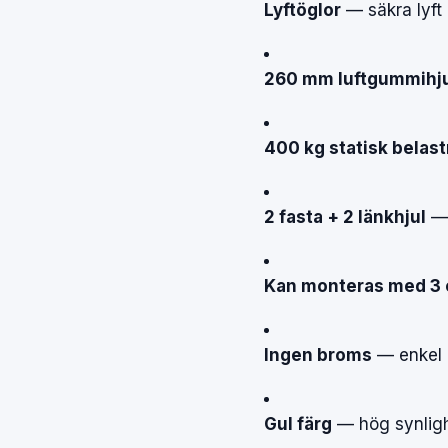
Lyftöglor
—
säkra
lyft
260 mm luftgummihj
400 kg statisk belas
2 fasta + 2 länkhjul
Kan monteras med 3 e
Ingen broms
—
enkel
Gul färg
—
hög
synlig