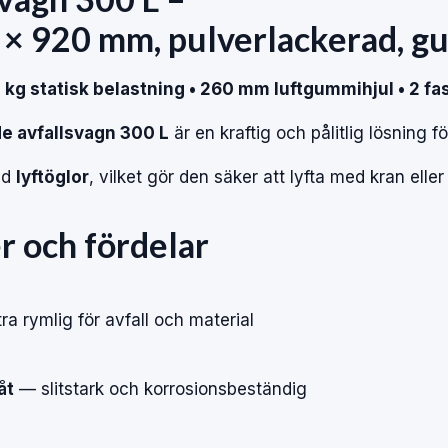
0
×
920
mm,
pulverlackerad,
gu
0
kg
statisk
belastning
•
260
mm
luftgummihjul
•
2
fa
de
avfallsvagn
300
L
är
en
kraftig
och
pålitlig
lösning
f
ed
lyftöglor
,
vilket
gör
den
säker
att
lyfta
med
kran
elle
er
och
fördelar
tra
rymlig
för
avfall
och
material
åt
—
slitstark
och
korrosionsbeständig