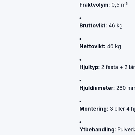
Fraktvolym:
0,5
m³
Bruttovikt:
46
kg
Nettovikt:
46
kg
Hjultyp:
2
fasta
+
2
lä
Hjuldiameter:
260
m
Montering:
3
eller
4
h
Ytbehandling:
Pulver