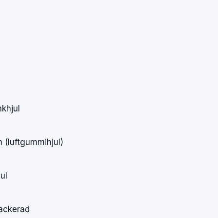
nkhjul
m
(luftgummihjul)
jul
lackerad