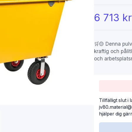
6 713 kr
🛒🟡 Denna pulv
kraftig och pålit
och arbetsplatsre
Tillfälligt slut
jv80.material
hjälper dig gärn