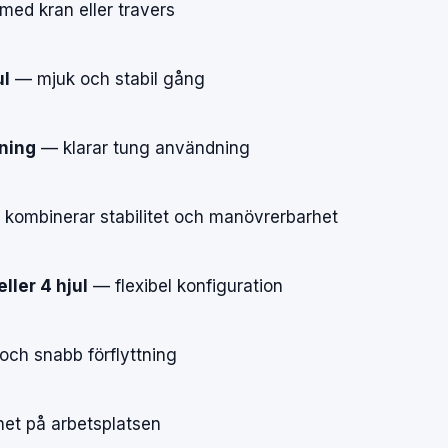
med
kran
eller
travers
ul
—
mjuk
och
stabil
gång
tning
—
klarar
tung
användning
—
kombinerar
stabilitet
och
manövrerbarhet
ller 4 hjul
—
flexibel
konfiguration
och
snabb
förflyttning
het
på
arbetsplatsen