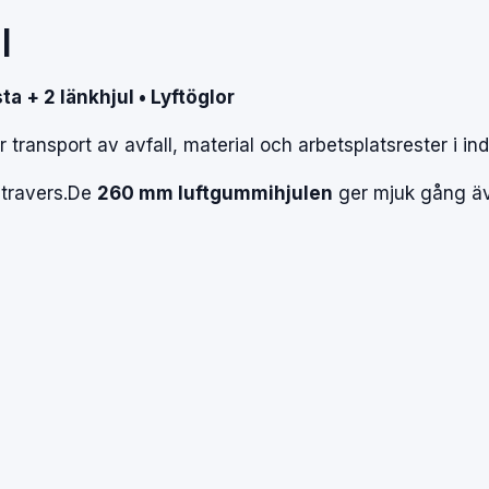
l
sta
+
2
länkhjul
•
Lyftöglor
ör
transport
av
avfall,
material
och
arbetsplatsrester
i
ind
r
travers.
De
260
mm
luftgummihjulen
ger
mjuk
gång
ä