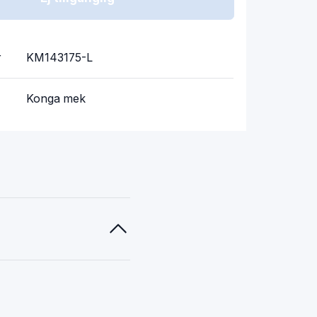
r
KM143175-L
Konga mek