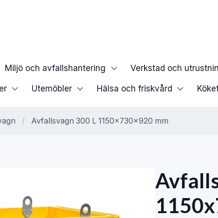
Miljö och avfallshantering
Verkstad och utrustni
er
Utemöbler
Hälsa och friskvård
Köke
vagn
/
Avfallsvagn 300 L 1150x730x920 mm
Avfall
1150x