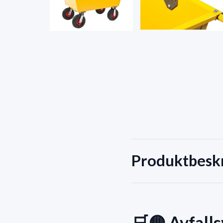
Produktbesk
🛒🟡
Avfall