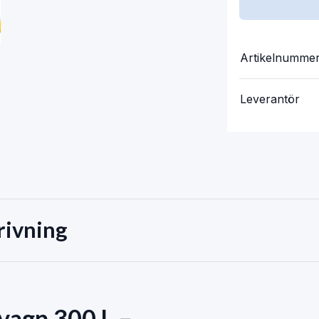
Artikelnumme
Leverantör
rivning
svagn
300
L
–