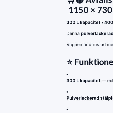
1150
×
73
300
L
kapacitet
•
40
Denna
pulverlackera
Vagnen
är
utrustad
m
⭐
Funktion
300 L kapacitet
—
ex
Pulverlackerad stålpl