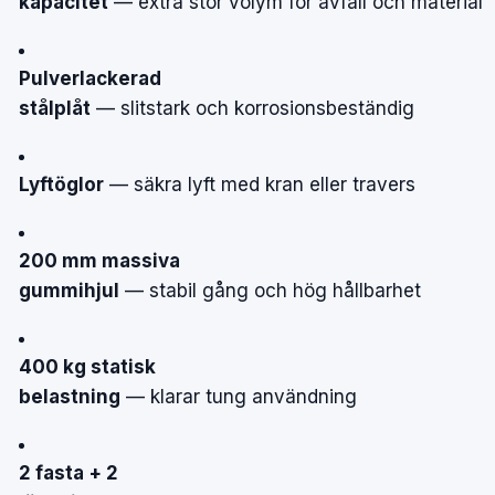
kapacitet
—
extra
stor
volym
för
avfall
och
material
Pulverlackerad
stålplåt
—
slitstark
och
korrosionsbeständig
Lyftöglor
—
säkra
lyft
med
kran
eller
travers
200 mm massiva
gummihjul
—
stabil
gång
och
hög
hållbarhet
400 kg statisk
belastning
—
klarar
tung
användning
2 fasta + 2