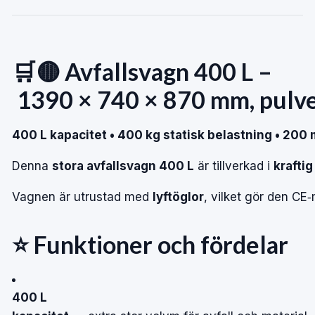
🛒🟡
Avfallsvagn
400
L
–
1390
×
740
×
870
mm,
pulv
400
L
kapacitet
•
400
kg
statisk
belastning
•
200
Denna
stora
avfallsvagn
400
L
är
tillverkad
i
krafti
Vagnen
är
utrustad
med
lyftöglor
,
vilket
gör
den
CE‑
⭐
Funktioner
och
fördelar
400 L