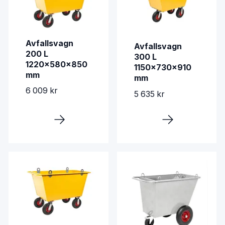
Avfallsvagn
Avfallsvagn
200 L
300 L
1220x580x850
1150x730x910
mm
mm
6 009 kr
5 635 kr