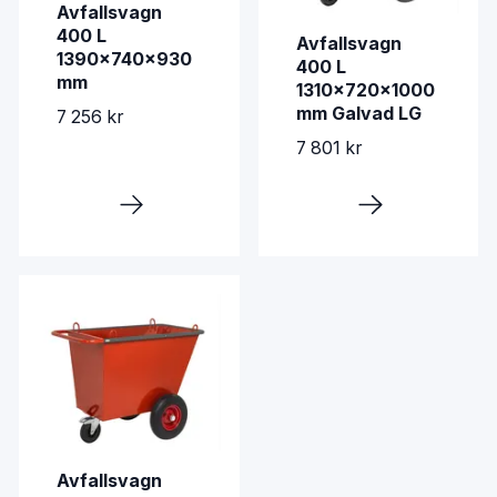
Avfallsvagn
400 L
Avfallsvagn
1390x740x930
400 L
mm
1310x720x1000
mm Galvad LG
7 256 kr
7 801 kr
Avfallsvagn