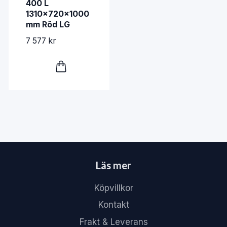
400 L
1310x720x1000
mm Röd LG
7 577 kr
Läs mer
Köpvillkor
Kontakt
Frakt & Leverans