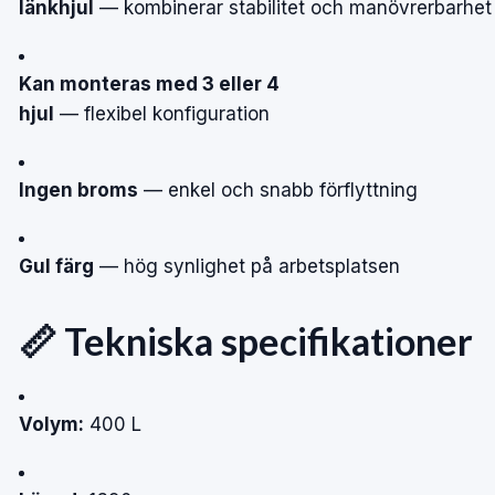
länkhjul
—
kombinerar
stabilitet
och
manövrerbarhet
Kan monteras med 3 eller 4
hjul
—
flexibel
konfiguration
Ingen broms
—
enkel
och
snabb
förflyttning
Gul färg
—
hög
synlighet
på
arbetsplatsen
📏
Tekniska
specifikationer
Volym:
400
L