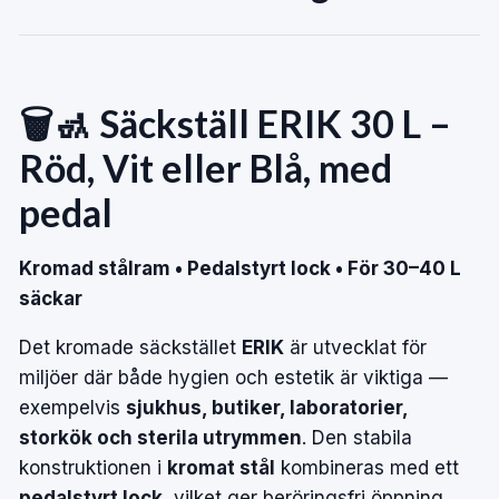
🗑️🚮 Säckställ ERIK 30 L –
Röd, Vit eller Blå, med
pedal
Kromad stålram • Pedalstyrt lock • För 30–40 L
säckar
Det kromade säckstället
ERIK
är utvecklat för
miljöer där både hygien och estetik är viktiga —
exempelvis
sjukhus, butiker, laboratorier,
storkök och sterila utrymmen
. Den stabila
konstruktionen i
kromat stål
kombineras med ett
pedalstyrt lock
, vilket ger beröringsfri öppning