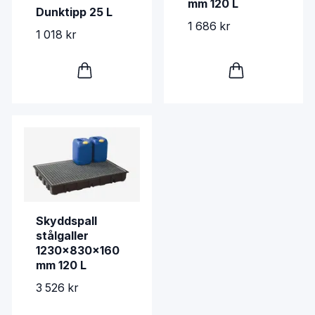
mm 120 L
Dunktipp 25 L
1 686 kr
1 018 kr
Skyddspall
stålgaller
1230x830x160
mm 120 L
3 526 kr