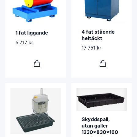
4 fat stående
1 fat liggande
heltäckt
5 717 kr
17 751 kr
Skyddspall,
utan galler
1230x830x160