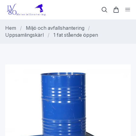
Hem
/
Miljö och avfallshantering
/
Uppsamlingskärl
/
1 fat stående öppen