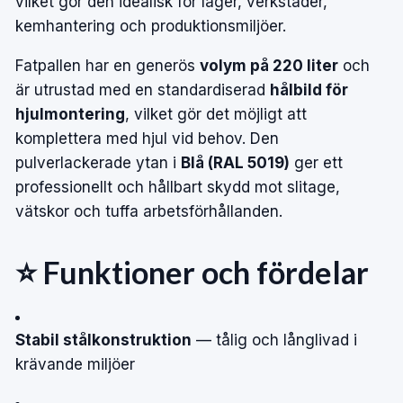
vilket gör den idealisk för lager, verkstäder,
kemhantering och produktionsmiljöer.
Fatpallen har en generös
volym på 220 liter
och
är utrustad med en standardiserad
hålbild för
hjulmontering
, vilket gör det möjligt att
komplettera med hjul vid behov. Den
pulverlackerade ytan i
Blå (RAL 5019)
ger ett
professionellt och hållbart skydd mot slitage,
vätskor och tuffa arbetsförhållanden.
⭐ Funktioner och fördelar
Stabil stålkonstruktion
— tålig och långlivad i
krävande miljöer