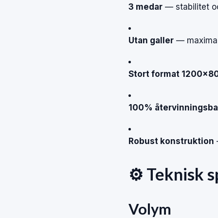
3 medar
— stabilitet 
Utan galler
— maximalt
Stort format 1200×8
100% återvinningsba
Robust konstruktion
⚙️ Teknisk s
Volym