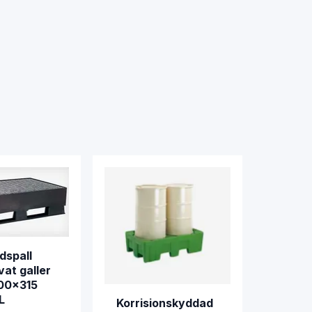
dspall
at galler
00x315
L
Korrisionskyddad