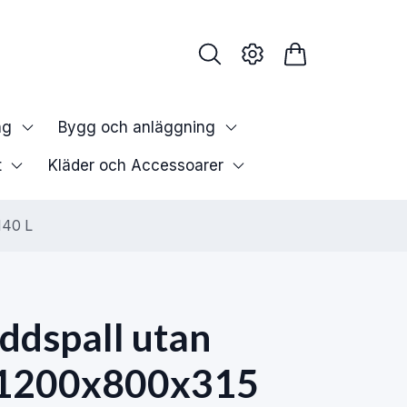
ng
Bygg och anläggning
t
Kläder och Accessoarer
140 L
ddspall utan
r 1200x800x315