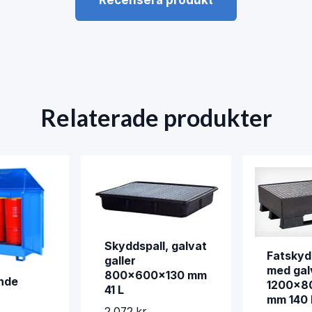
Recensera produkt
Relaterade produkter
Skyddspall, galvat
Fatskyd
galler
med galv
800x600x130 mm
ende
1200x8
41 L
mm 140 
2 072 kr