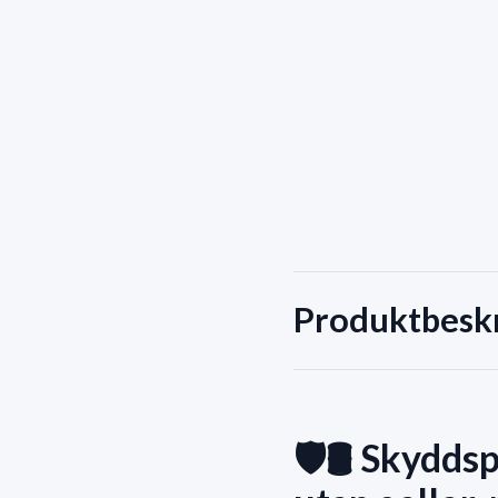
Produktbesk
🛡️🛢️ Skydd