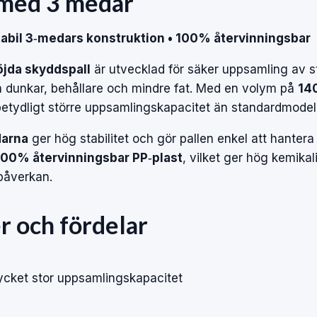
, med 3 medar
 Stabil 3‑medars konstruktion • 100% återvinningsbar
öjda skyddspall
är utvecklad för säker uppsamling av st
n dunkar, behållare och mindre fat. Med en volym på
140
etydligt större uppsamlingskapacitet än standardmodell
darna
ger hög stabilitet och gör pallen enkel att hantera
100% återvinningsbar PP‑plast
, vilket ger hög kemikal
öpåverkan.
r och fördelar
ket stor uppsamlingskapacitet