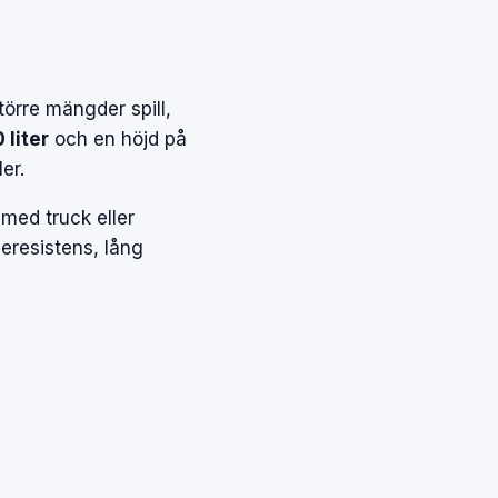
örre mängder spill,
 liter
och en höjd på
er.
 med truck eller
ieresistens, lång