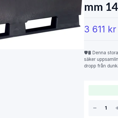
mm 14
3 611 kr
🛡️🛢️ Denna sto
säker uppsamlin
dropp från dunk