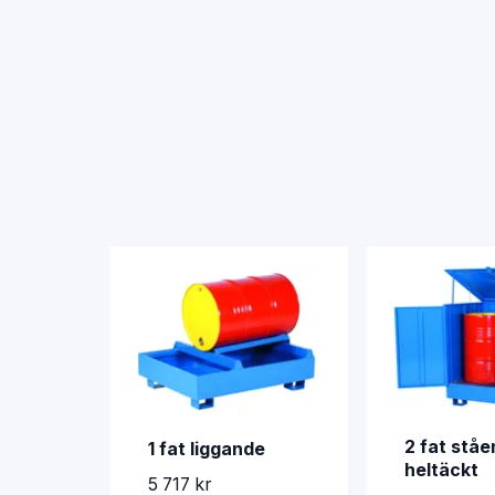
2 fat stå
1 fat liggande
heltäckt
5 717 kr