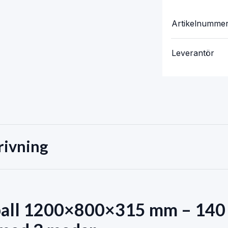
Artikelnumme
Leverantör
rivning
spall 1200×800×315 mm – 140 li