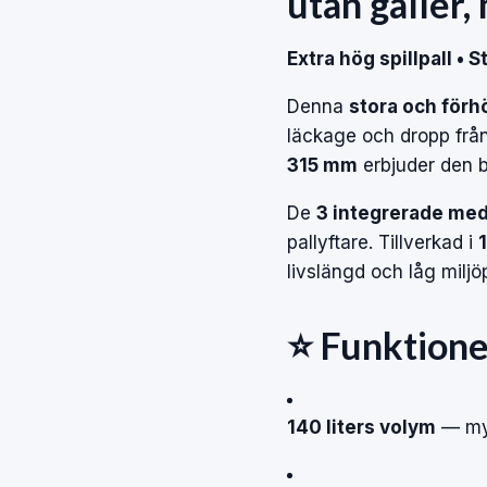
utan galler
Extra hög spillpall •
Denna
stora och förh
läckage och dropp frå
315 mm
erbjuder den b
De
3 integrerade me
pallyftare. Tillverkad i
livslängd och låg milj
⭐ Funktione
140 liters volym
— myc