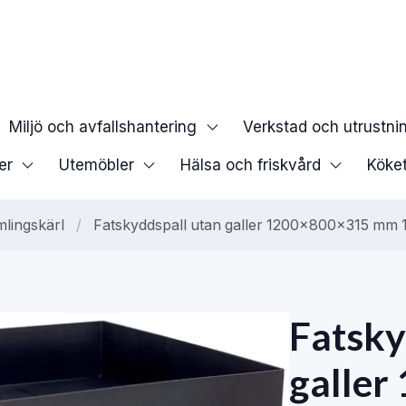
Miljö och avfallshantering
Verkstad och utrustni
er
Utemöbler
Hälsa och friskvård
Köke
lingskärl
/
Fatskyddspall utan galler 1200x800x315 mm 
Fatsky
galle