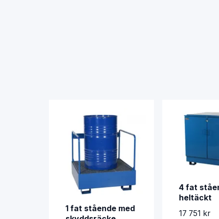
4 fat stå
heltäckt
1 fat stående med
17 751 kr
skyddsräcke