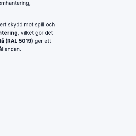
 kemhantering,
ert skydd mot spill och
ntering
, vilket gör det
lå (RAL 5019)
ger ett
ållanden.