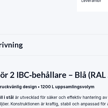
Leverantör
rivning
l för 2 IBC‑behållare – Blå (RA
 Truckvänlig design • 1200 L uppsamlingsvolym
l i stål
är utvecklad för säker och effektiv hantering a
iljöer. Konstruktionen är kraftig, stabil och anpassad för 