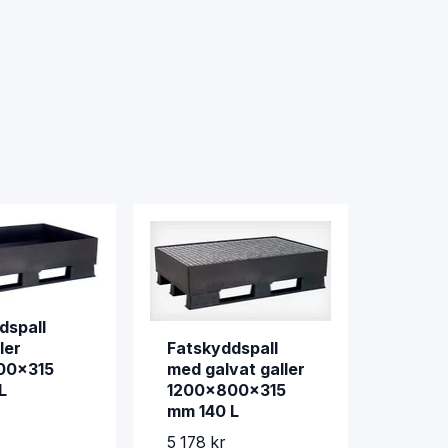
dspall
Fatskyddspall
ler
med galvat galler
00x315
1200x800x315
L
mm 140 L
5 178 kr