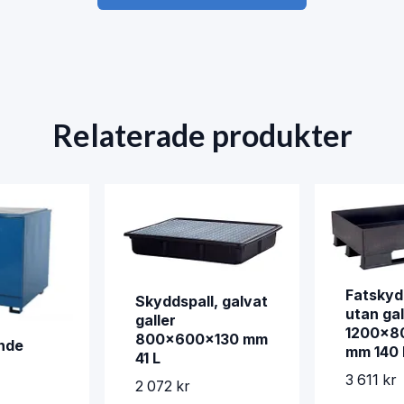
Relaterade produkter
Fatskyd
Skyddspall, galvat
utan gal
galler
1200x8
800x600x130 mm
ende
mm 140 
41 L
3 611 kr
2 072 kr