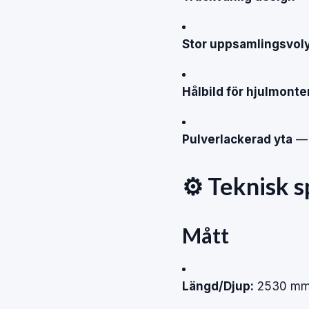
Stor uppsamlingsvol
Hålbild för hjulmonte
Pulverlackerad yta
— s
⚙️ Teknisk s
Mått
Längd/Djup:
2530 m