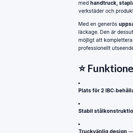
med
handtruck, stapla
verkstäder och produk
Med en generös
uppsa
läckage. Den är dessu
möjligt att komplettera
professionellt utseende
⭐ Funktione
Plats för 2 IBC‑behåll
Stabil stålkonstrukti
Truckvänlig design
— 