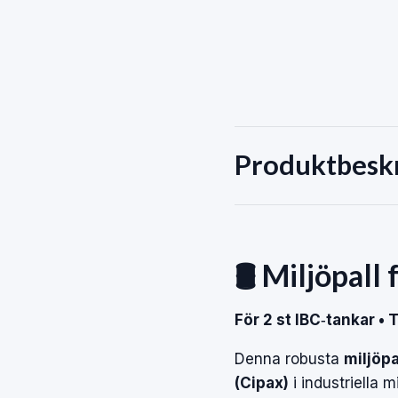
Produktbesk
🛢️ Miljöpal
För 2 st IBC‑tankar •
Denna robusta
miljöpal
(Cipax)
i industriella m