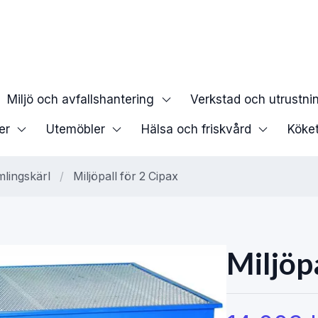
Miljö och avfallshantering
Verkstad och utrustni
er
Utemöbler
Hälsa och friskvård
Köke
lingskärl
/
Miljöpall för 2 Cipax
Miljöpa