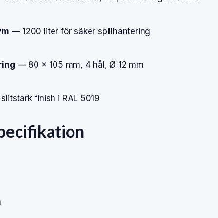
ym
— 1200 liter för säker spillhantering
ring
— 80 × 105 mm, 4 hål, Ø 12 mm
litstark finish i RAL 5019
pecifikation
m