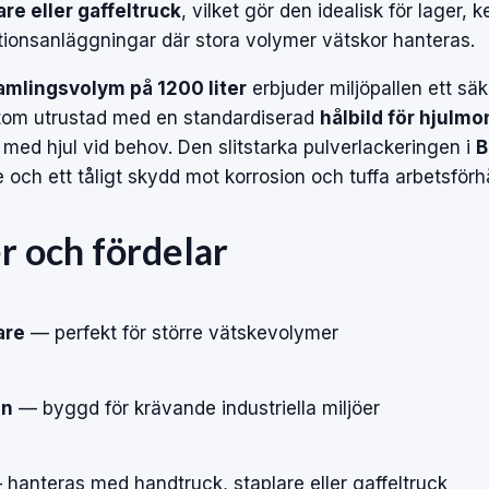
re eller gaffeltruck
, vilket gör den idealisk för lager,
tionsanläggningar där stora volymer vätskor hanteras.
mlingsvolym på 1200 liter
erbjuder miljöpallen ett säk
tom utrustad med en standardiserad
hålbild för hjulmo
 med hjul vid behov. Den slitstarka pulverlackeringen i
B
 och ett tåligt skydd mot korrosion och tuffa arbetsförh
r och fördelar
are
— perfekt för större vätskevolymer
on
— byggd för krävande industriella miljöer
hanteras med handtruck, staplare eller gaffeltruck