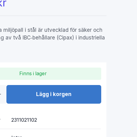
kr
a miljöpall i stål är utvecklad för säker och
ng av två IBC‑behållare (Cipax) i industriella
Finns i lager
Lägg i korgen
r
2311021102