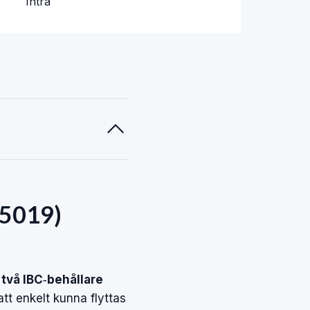
Intra
L 5019)
v
två IBC‑behållare
att enkelt kunna flyttas