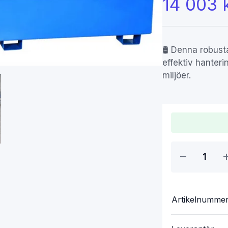
14 003 
🛢️ Denna robust
effektiv hanteri
miljöer.
Artikelnumme