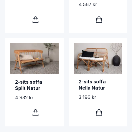
4 567 kr
2-sits soffa
2-sits soffa
Nella Natur
Split Natur
3 196 kr
4 932 kr