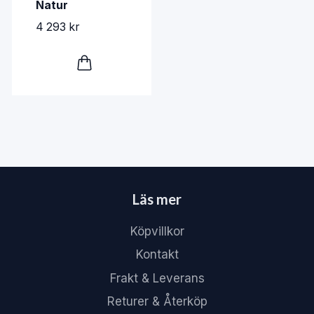
Natur
4 293 kr
Läs mer
Köpvillkor
Kontakt
Frakt & Leverans
Returer & Återköp