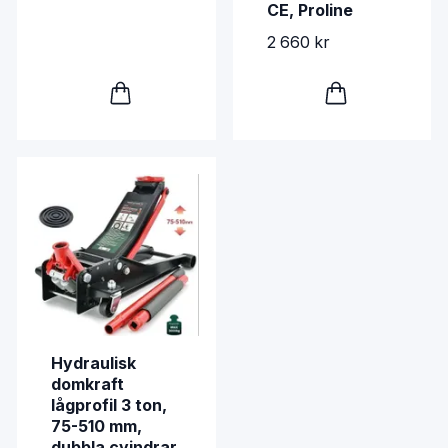
CE, Proline
2 660 kr
Hydraulisk
domkraft
lågprofil 3 ton,
75-510 mm,
dubbla cyindrar,