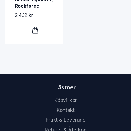
Rockforce
2 432 kr
Läs mer
Köpvillkor
Kontakt
Frakt & Leverans
Returer & Återköp