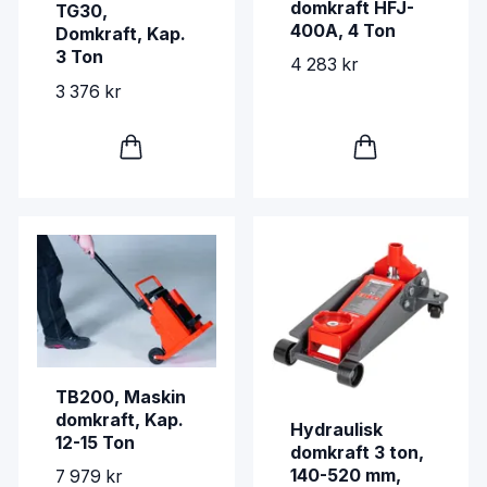
domkraft HFJ-
TG30,
400A, 4 Ton
Domkraft, Kap.
3 Ton
4 283 kr
3 376 kr
TB200, Maskin
domkraft, Kap.
Hydraulisk
12-15 Ton
domkraft 3 ton,
140-520 mm,
7 979 kr