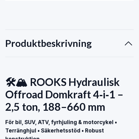
Produktbeskrivning
🛠️🏔️ ROOKS Hydraulisk
Offroad Domkraft 4‑i‑1 –
2,5 ton, 188–660 mm
För bil, SUV, ATV, fyrhjuling & motorcykel •
Terränghjul • Säkerhetsstöd • Robust
konstruktion