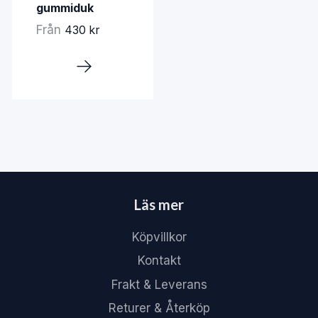
gummiduk
Från
430 kr
Läs mer
Köpvillkor
Kontakt
Frakt & Leverans
Returer & Återköp