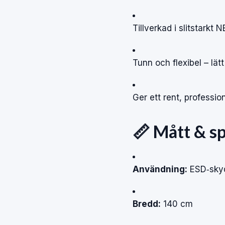
Tillverkad i slitstark
Tunn och flexibel – lätt 
Ger ett rent, professi
📏 Mått & sp
Användning:
ESD‑skyd
Bredd:
140 cm