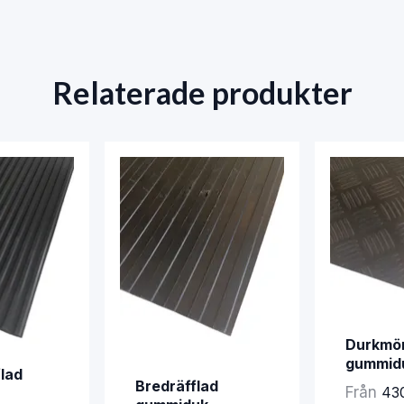
Relaterade produkter
Durkmö
gummid
flad
Bredräfflad
Från
430