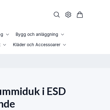
ng
Bygg och anläggning
t
Kläder och Accessoarer
ummiduk i ESD
nde