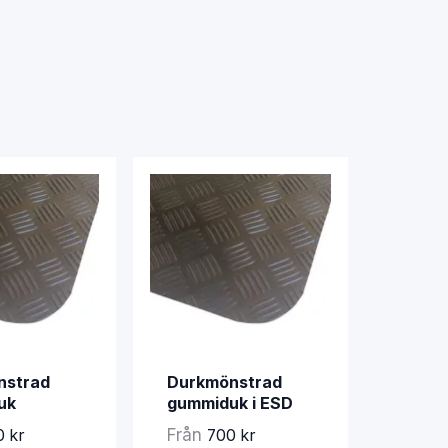
nstrad
Durkmönstrad
uk
gummiduk i ESD
Från
 kr
700 kr