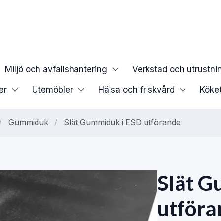
Miljö och avfallshantering
Verkstad och utrustni
er
Utemöbler
Hälsa och friskvård
Köke
/
Gummiduk
/
Slät Gummiduk i ESD utförande
Slät G
utföra