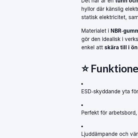
Det här är en
tunn och
hyllor där känslig elek
statisk elektricitet, s
Materialet i
NBR‑gummi
gör den idealisk i verk
enkel att
skära till i 
⭐ Funktione
ESD‑skyddande yta för
Perfekt för arbetsbord,
Ljuddämpande och vä