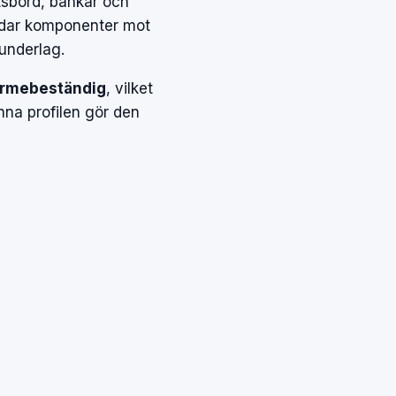
tsbord, bänkar och
ar komponenter mot
 underlag.
rmebeständig
, vilket
unna profilen gör den