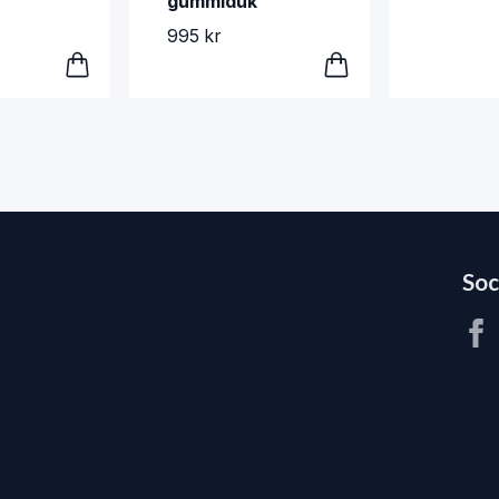
gummiduk
995 kr
Soc