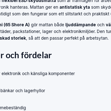
 flexibel ESD‑skyddsmatta
som är framtagen för arbe
tronik hanteras. Mattan ger en
antistatisk yta
som skydd
amtidigt som den fungerar som ett slitstarkt och praktiskt
 (65 Shore A)
gör mattan både
ljuddämpande
och
vä
städer, packstationer, lager och elektronikmiljöer. Den t
önskad storlek
, så att den passar perfekt på arbetsytan.
r och fördelar
 elektronik och känsliga komponenter
 bänkar och lagerhyllor
rmebeständig