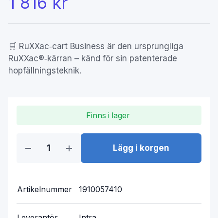
1 816 kr
🛒 RuXXac‑cart Business är den ursprungliga
RuXXac®‑kärran – känd för sin patenterade
hopfällningsteknik.
Finns i lager
Lägg i korgen
Artikelnummer
1910057410
Leverantör
Intra