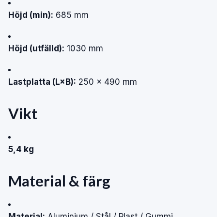
Höjd (min):
685 mm
Höjd (utfälld):
1030 mm
Lastplatta (L×B):
250 × 490 mm
Vikt
5,4 kg
Material & färg
Material:
Aluminium / Stål / Plast / Gummi