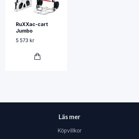
RuXXac-cart
Jumbo
5 573 kr
Läs mer
Köpvillkor