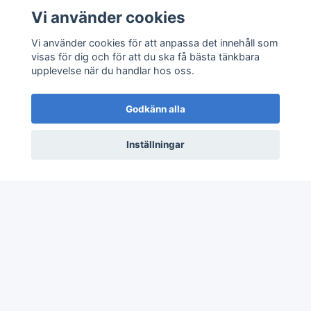
Vi använder cookies
Sociala medier
Vi använder cookies för att anpassa det innehåll som
visas för dig och för att du ska få bästa tänkbara
upplevelse när du handlar hos oss.
Godkänn alla
Inställningar
© 2026 JV80 Materialhantering
–
Powered by
Quickbutik