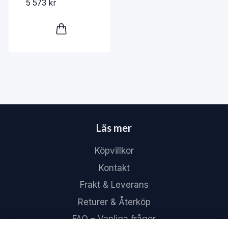
5 573 kr
Läs mer
Köpvillkor
Kontakt
Frakt & Leverans
Returer & Återköp
FAQ – Vanliga frågor