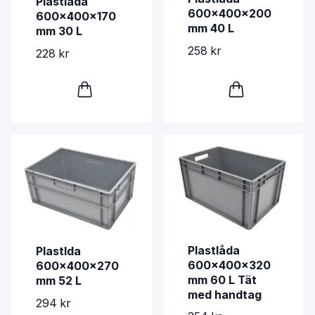
Plastlåda
600x400x200
600x400x170
mm 40 L
mm 30 L
258 kr
228 kr
Plastlåda
Plastlda
600x400x320
600x400x270
mm 60 L Tät
mm 52 L
med handtag
294 kr