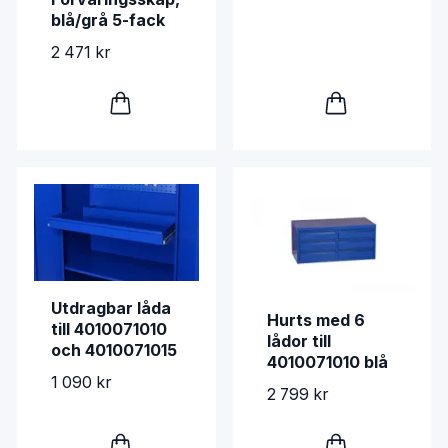
blå/grå 5-fack
2 471 kr
Utdragbar låda
Hurts med 6
till 4010071010
lådor till
och 4010071015
4010071010 blå
1 090 kr
2 799 kr