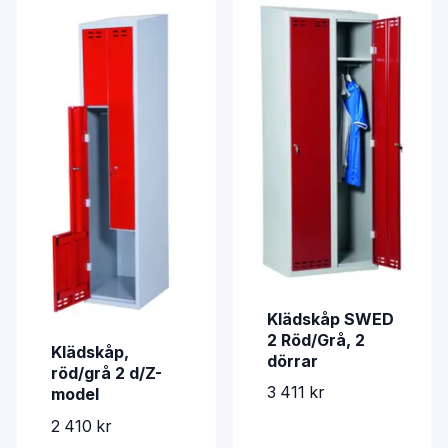
Klädskåp SWED
2 Röd/Grå, 2
Klädskåp,
dörrar
röd/grå 2 d/Z-
3 411 kr
model
2 410 kr