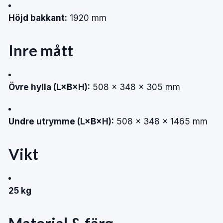
Höjd bakkant:
1920 mm
Inre mått
Övre hylla (L×B×H):
508 × 348 × 305 mm
Undre utrymme (L×B×H):
508 × 348 × 1465 mm
Vikt
25 kg