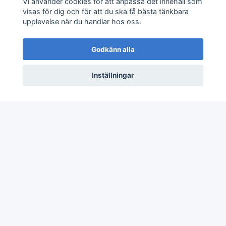
Vi använder cookies för att anpassa det innehåll som
visas för dig och för att du ska få bästa tänkbara
upplevelse när du handlar hos oss.
Sociala medier
Godkänn alla
Inställningar
© 2026 JV80 Materialhantering
–
Powered by
Quickbutik