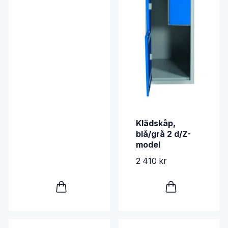
Klädskåp,
blå/grå 2 d/Z-
model
2 410 kr