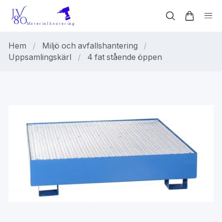
Hem
/
Miljö och avfallshantering
/
Uppsamlingskärl
/
4 fat stående öppen