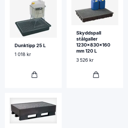
Skyddspall
stålgaller
1230x830x160
Dunktipp 25 L
mm 120 L
1 018 kr
3 526 kr