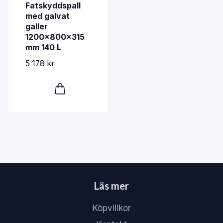
Fatskyddspall
med galvat
galler
1200x800x315
mm 140 L
5 178 kr
Läs mer
Köpvillkor