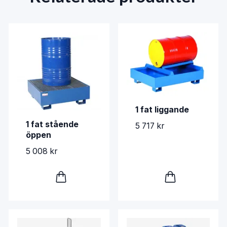
1 fat liggande
1 fat stående
5 717 kr
öppen
5 008 kr