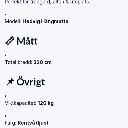
Perfekt för trädgård, altan & uteplats
Modell:
Hedvig Hängmatta
📏 Mått
Total bredd:
320 cm
📌 Övrigt
Viktkapacitet:
120 kg
Färg:
Rentvå (ljus)