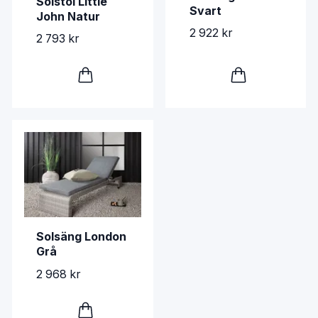
Solstol Little
Svart
John Natur
2 922 kr
2 793 kr
Solsäng London
Grå
2 968 kr